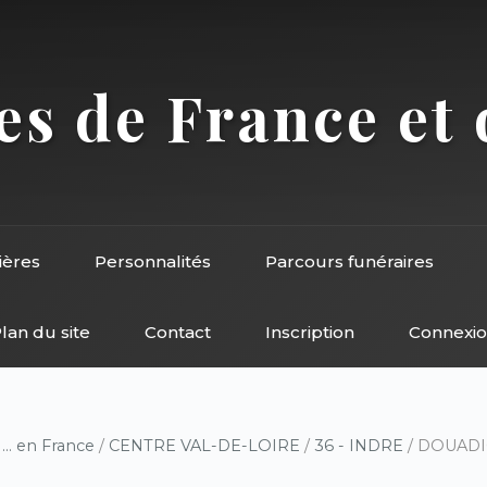
s de France et 
ières
Personnalités
Parcours funéraires
lan du site
Contact
Inscription
Connexi
/
... en France
/
CENTRE VAL-DE-LOIRE
/
36 - INDRE
/ DOUADIC 