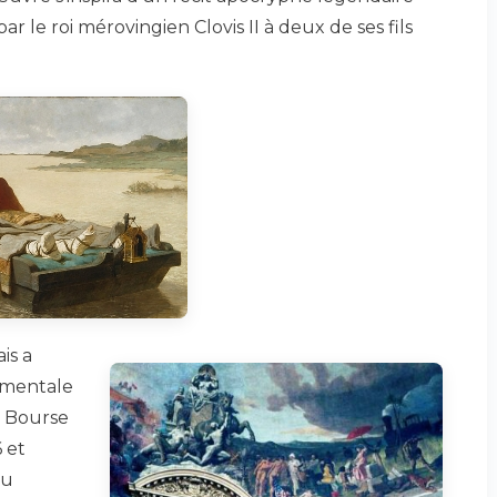
par le roi mérovingien Clovis II à deux de ses fils
is a
numentale
a Bourse
 et
du