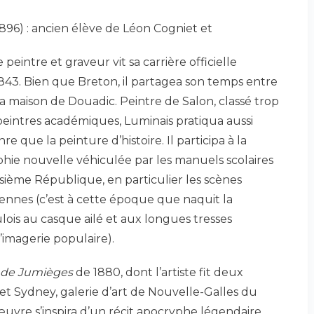
896) : ancien élève de Léon Cogniet et
ce peintre et graveur vit sa carrière officielle
843. Bien que Breton, il partagea son temps entre
 sa maison de Douadic. Peintre de Salon, classé trop
eintres académiques, Luminais pratiqua aussi
e que la peinture d’histoire. Il participa à la
aphie nouvelle véhiculée par les manuels scolaires
oisième République, en particulier les scènes
ennes (c’est à cette époque que naquit la
ois au casque ailé et aux longues tresses
’imagerie populaire).
 de Jumièges
de 1880, dont l’artiste fit deux
 Sydney, galerie d’art de Nouvelle-Galles du
’œuvre s’inspira d’un récit apocryphe légendaire