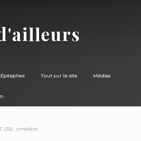
d'ailleurs
Épitaphes
Tout sur le site
Médias
on
(36) : cimetière