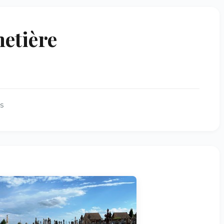
etière
s