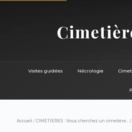
Cimetière
Visites guidées
Nécrologie
Cimet
P
Accueil
/
CIMETIERES : Vous cherchez un cimetière...