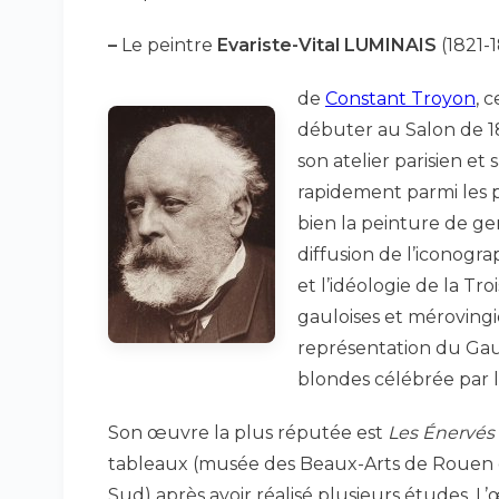
–
Le peintre
Evariste-Vital LUMINAIS
(1821-1
de
Constant Troyon
, 
débuter au Salon de 1
son atelier parisien et
rapidement parmi les p
bien la peinture de genr
diffusion de l’iconogr
et l’idéologie de la Tr
gauloises et mérovingi
représentation du Gaul
blondes célébrée par l
Son œuvre la plus réputée est
Les Énervés
tableaux (musée des Beaux-Arts de Rouen et
Sud) après avoir réalisé plusieurs études. L