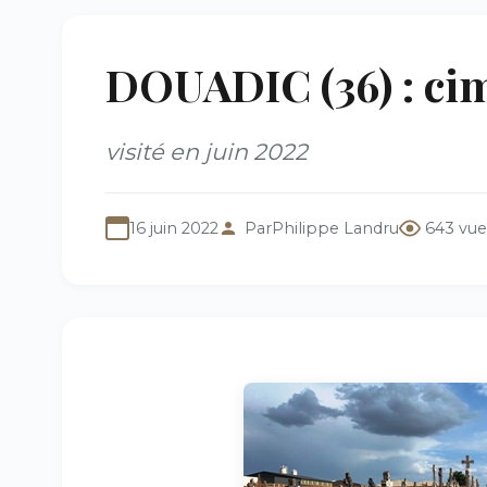
DOUADIC (36) : cim
visité en juin 2022
16 juin 2022
Par
Philippe Landru
643 vue