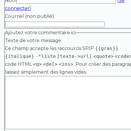
Nom
[
Se
connecter
]
Courriel (non publié)
Ajoutez votre commentaire ici
Texte de votre message
Ce champ accepte les raccourcis SPIP
{{gras}}
{italique}
-*liste
[texte->url]
<quote>
<code
code HTML
<q>
<del>
<ins>
. Pour créer des paragra
laissez simplement des lignes vides.