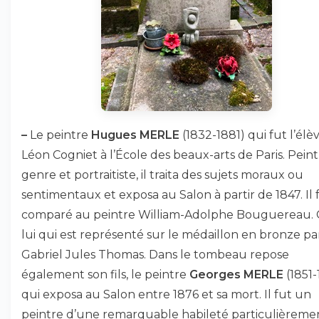
–
Le peintre
Hugues MERLE
(1832-1881) qui fut l’élè
Léon Cogniet à l’École des beaux-arts de Paris. Pein
genre et portraitiste, il traita des sujets moraux ou
sentimentaux et exposa au Salon à partir de 1847. Il 
comparé au peintre William-Adolphe Bouguereau. C
lui qui est représenté sur le médaillon en bronze pa
Gabriel Jules Thomas. Dans le tombeau repose
également son fils, le peintre
Georges MERLE
(1851-
qui exposa au Salon entre 1876 et sa mort. Il fut un
peintre d’une remarquable habileté particulièreme