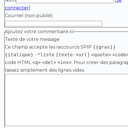
Nom
[
Se
connecter
]
Courriel (non publié)
Ajoutez votre commentaire ici
Texte de votre message
Ce champ accepte les raccourcis SPIP
{{gras}}
{italique}
-*liste
[texte->url]
<quote>
<code
code HTML
<q>
<del>
<ins>
. Pour créer des paragra
laissez simplement des lignes vides.