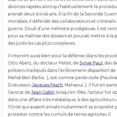
divorces rapides alors qu’habituellement la procéd
prenait deux à trois ans. À la fin de la Seconde Guer
mondiale, il défendit des collaborateurs et criminels
guerre. Doué d’une mémoire prodigieuse, il est r
pour sa maîtrise des dossiers et pouvait mettre à la 
des jurés les cas plus complexes.
Il intervint aussi bien pour la défense (dans les procè
Otto Abetz, du docteur Petiot, de
Sylvie Paul
, des 
policiers impliqués dans l’enlèvement-disparition de
Mehdi Ben Barka…), soit comme partie civile (Paulin
Dubuisson,
Jacques Fesch
, Mehaoui...). Il fut en part
l’avocat de
Jean Gabin
lorsqu’en 1964, l’acteur fut o
dans une affaire très médiatique, à des agriculteurs
l’Orne qui avaient envahi nuitamment sa propriété 
protester contre les cumuls de terres agricoles. Il