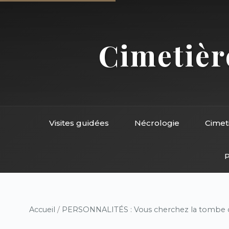
Cimetière
Visites guidées
Nécrologie
Cimet
P
Accueil
/
PERSONNALITÉS : Vous cherchez la tombe d