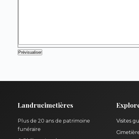
Landrucimetières
Explor
Plus de 20 ans de patrimoine
Visites g
funéraire
Cimetièr