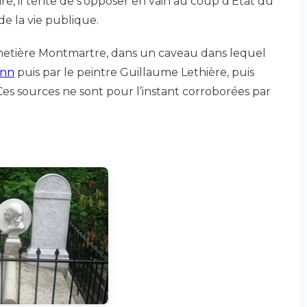
ire, il tente de s’opposer en vain au coup d’Etat du
 de la vie publique.
imetière Montmartre, dans un caveau dans lequel
ann
puis par le peintre Guillaume Lethière, puis
es sources ne sont pour l’instant corroborées par