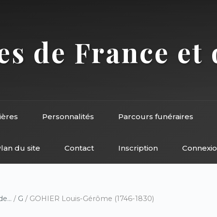
s de France et 
ières
Personnalités
Parcours funéraires
lan du site
Contact
Inscription
Connexi
e...
/
G
/ GOHIER Louis-Gérôme (1746-1830)