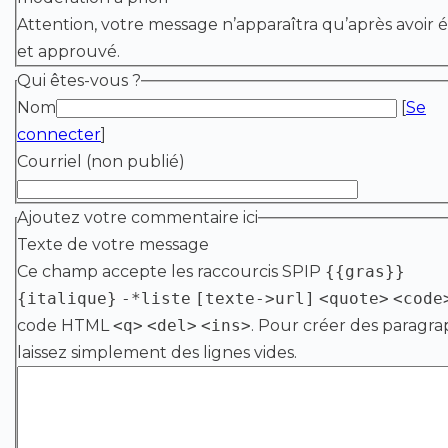
Attention, votre message n’apparaîtra qu’après avoir é
et approuvé.
Qui êtes-vous ?
Nom
[
Se
connecter
]
Courriel (non publié)
Ajoutez votre commentaire ici
Texte de votre message
Ce champ accepte les raccourcis SPIP
{{gras}}
{italique}
-*liste
[texte->url]
<quote>
<code
code HTML
<q>
<del>
<ins>
. Pour créer des paragra
laissez simplement des lignes vides.