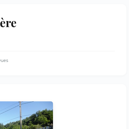
ière
vues