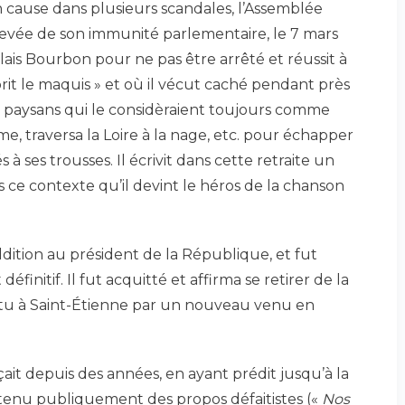
 cause dans plusieurs scandales, l’Assemblée
 levée de son immunité parlementaire, le 7 mars
lais Bourbon pour ne pas être arrêté et réussit à
 prit le maquis » et où il vécut caché pendant près
s paysans qui le considèraient toujours comme
me, traversa la Loire à la nage, etc. pour échapper
 ses trousses. Il écrivit dans cette retraite un
ns ce contexte qu’il devint le héros de la chanson
dition au président de la République, et fut
initif. Il fut acquitté et affirma se retirer de la
 battu à Saint-Étienne par un nouveau venu en
ait depuis des années, en ayant prédit jusqu’à la
r tenu publiquement des propos défaitistes («
Nos