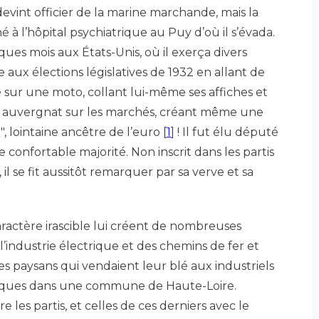
devint officier de la marine marchande, mais la
é à l’hôpital psychiatrique au Puy d’où il s’évada.
lques mois aux États-Unis, où il exerça divers
e aux élections législatives de 1932 en allant de
é sur une moto, collant lui-même ses affiches et
n auvergnat sur les marchés, créant même une
 lointaine ancêtre de l’euro
[
1
]
! Il fut élu député
 confortable majorité. Non inscrit dans les partis
 il se fit aussitôt remarquer par sa verve et sa
aractère irascible lui créent de nombreuses
e l’industrie électrique et des chemins de fer et
les paysans qui vendaient leur blé aux industriels
riques dans une commune de Haute-Loire.
 les partis, et celles de ces derniers avec le