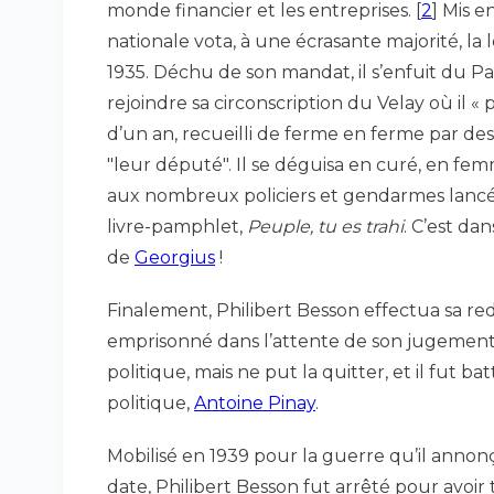
monde financier et les entreprises.
[
2
]
Mis en
nationale vota, à une écrasante majorité, la
1935. Déchu de son mandat, il s’enfuit du Pa
rejoindre sa circonscription du Velay où il «
d’un an, recueilli de ferme en ferme par de
"leur député". Il se déguisa en curé, en fem
aux nombreux policiers et gendarmes lancés à
livre-pamphlet,
Peuple, tu es trahi
. C’est da
de
Georgius
!
Finalement, Philibert Besson effectua sa red
emprisonné dans l’attente de son jugement déf
politique, mais ne put la quitter, et il fut
politique,
Antoine Pinay
.
Mobilisé en 1939 pour la guerre qu’il annonç
date, Philibert Besson fut arrêté pour avoi