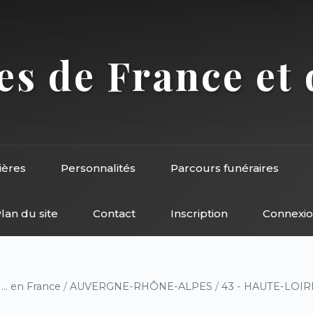
s de France et 
ières
Personnalités
Parcours funéraires
lan du site
Contact
Inscription
Connexi
/
... en France
/
AUVERGNE-RHÔNE-ALPES
/
43 - HAUTE-LOIR