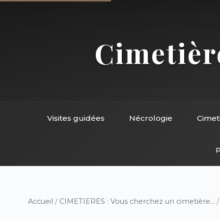
Cimetière
Visites guidées
Nécrologie
Cimet
P
Accueil
/
CIMETIERES : Vous cherchez un cimetière...