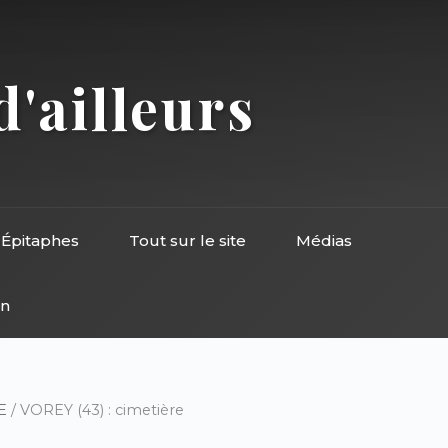
d'ailleurs
Épitaphes
Tout sur le site
Médias
on
E
/ VOREY (43) : cimetière