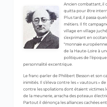
Ancien combattant, il 
quitta pour être intern
Plus tard, il passa que
métiers. Il fit campagn
village en village juch
s’exprimant en occita
"monnaie européenne",
de la Haute-Loire à une
politiques de l’époque,
personnalité excentrique.
Le franc-parler de Philibert Besson et son c
inimitiés. Il s’éleva contre les « vautours » d
contre les spoliations dont étaient victimes 
de la meunerie, arracha des poteaux élect
Partout il dénonça les alliances cachées entre