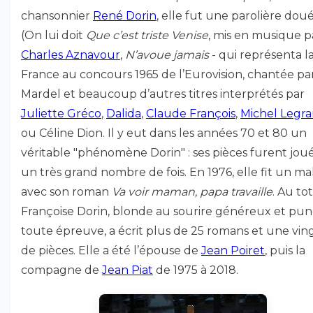
chansonnier
René Dorin
, elle fut une parolière dou
(On lui doit
Que c’est triste Venise
, mis en musique p
Charles Aznavour
,
N’avoue jamais
- qui représenta l
France au concours 1965 de l’Eurovision, chantée p
Mardel et beaucoup d’autres titres interprétés par
Juliette Gréco
,
Dalida
,
Claude François
,
Michel Legr
ou Céline Dion. Il y eut dans les années 70 et 80 un
véritable "phénomène Dorin" : ses pièces furent jou
un très grand nombre de fois. En 1976, elle fit un m
avec son roman
Va voir maman, papa travaille
. Au tot
Françoise Dorin, blonde au sourire généreux et pun
toute épreuve, a écrit plus de 25 romans et une vin
de pièces. Elle a été l’épouse de
Jean Poiret
, puis la
compagne de
Jean Piat
de 1975 à 2018.