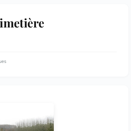
imetière
ues