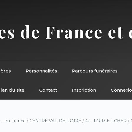
s de France et 
ières
Personnalités
Parcours funéraires
lan du site
Contact
Inscription
Connexi
/
... en France
/
CENTRE VAL-DE-LOIRE
/
41 - LOIR-ET-CHER
/ 