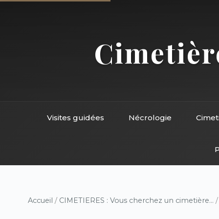
Cimetière
Visites guidées
Nécrologie
Cimet
P
Accueil
/
CIMETIERES : Vous cherchez un cimetière...