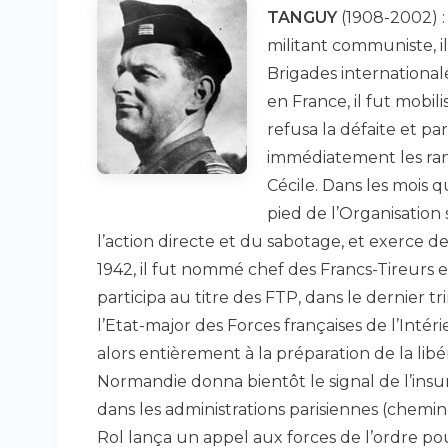
TANGUY
(1908-2002) : 
militant communiste, i
Brigades international
en France, il fut mobil
refusa la défaite et par
immédiatement les ran
Cécile. Dans les mois qu
pied de l’Organisatio
l’action directe et du sabotage, et exerce d
1942, il fut nommé chef des Francs-Tireurs et
participa au titre des FTP, dans le dernier t
l’Etat-major des Forces françaises de l’Intéri
alors entièrement à la préparation de la libér
Normandie donna bientôt le signal de l’insur
dans les administrations parisiennes (chemino
Rol lança un appel aux forces de l’ordre pou