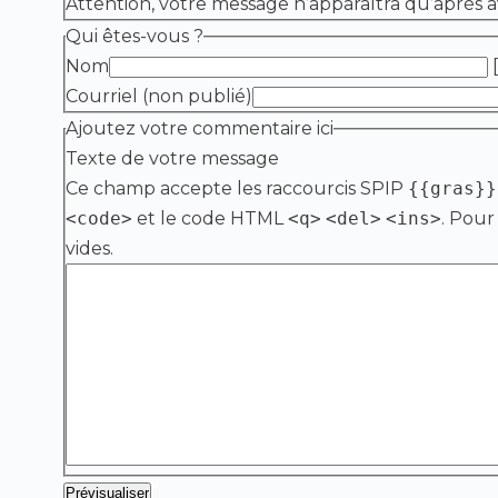
Attention, votre message n’apparaîtra qu’après a
Qui êtes-vous ?
Nom
[
Courriel (non publié)
Ajoutez votre commentaire ici
Texte de votre message
Ce champ accepte les raccourcis SPIP
{{gras}}
<code>
et le code HTML
<q>
<del>
<ins>
. Pour
vides.