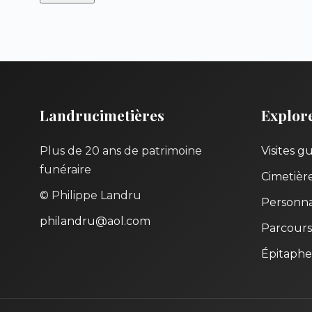
Landrucimetières
Explor
Plus de 20 ans de patrimoine
Visites g
funéraire
Cimetièr
© Philippe Landru
Personna
philandru@aol.com
Parcours
Épitaphe