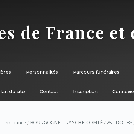
s de France et 
ières
Personnalités
Parcours funéraires
lan du site
Contact
Inscription
Connexi
/
... en France
/
BOURGOGNE-FRANCHE-COMTÉ
/
25 - DOUBS