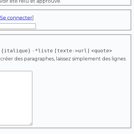
voir été relu et approuvé.
Se connecter
]
{italique}
-*liste
[texte->url]
<quote>
 créer des paragraphes, laissez simplement des lignes