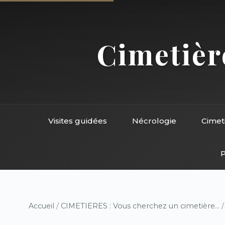
Cimetière
Visites guidées
Nécrologie
Cimet
P
Accueil
/
CIMETIERES : Vous cherchez un cimetière...