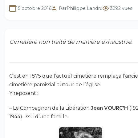
15 octobre 2016
Par
Philippe Landru
3292 vues
Cimetière non traité de manière exhaustive.
C’est en 1875 que l’actuel cimetière remplaça l’anci
cimetière paroissial autour de l’église.
Y reposent :
–
Le Compagnon de la Libération
Jean VOURC’H
(19
1944). Issu d’une famille