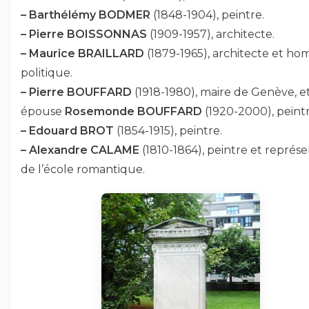
–
Barthélémy BODMER
(1848-1904), peintre.
–
Pierre BOISSONNAS
(1909-1957), architecte.
–
Maurice BRAILLARD
(1879-1965), architecte et h
politique.
–
Pierre BOUFFARD
(1918-1980), maire de Genève, e
épouse
Rosemonde BOUFFARD
(1920-2000), peintr
–
Edouard BROT
(1854-1915), peintre.
–
Alexandre CALAME
(1810-1864), peintre et représ
de l’école romantique.