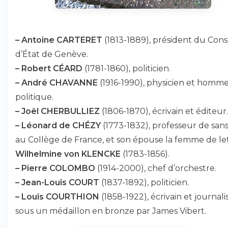
–
Antoine CARTERET
(1813-1889), président du Cons
d’État de Genève.
–
Robert CÉARD
(1781-1860), politicien.
–
André CHAVANNE
(1916-1990), physicien et homm
politique.
–
Joël CHERBULLIEZ
(1806-1870), écrivain et éditeur.
–
Léonard de CHÉZY
(1773-1832), professeur de sans
au Collège de France, et son épouse la femme de le
Wilhelmine von KLENCKE
(1783-1856).
–
Pierre COLOMBO
(1914-2000), chef d’orchestre.
–
Jean-Louis COURT
(1837-1892), politicien.
–
Louis COURTHION
(1858-1922), écrivain et journalis
sous un médaillon en bronze par James Vibert.