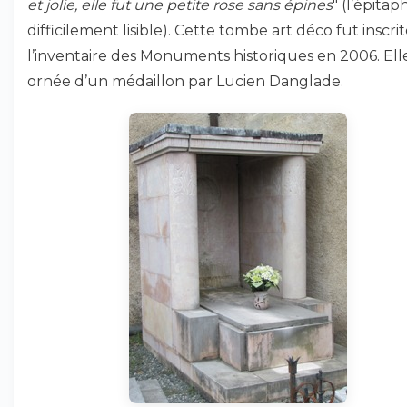
et jolie, elle fut une petite rose sans épines
" (l’épitap
difficilement lisible). Cette tombe art déco fut inscrit
l’inventaire des Monuments historiques en 2006. Ell
ornée d’un médaillon par Lucien Danglade.