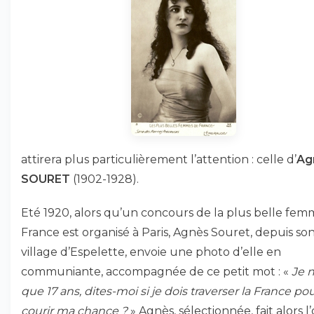
attirera plus particulièrement l’attention : celle d’
Ag
SOURET
(1902-1928).
Eté 1920, alors qu’un concours de la plus belle fe
France est organisé à Paris, Agnès Souret, depuis so
village d’Espelette, envoie une photo d’elle en
communiante, accompagnée de ce petit mot : «
Je n
que 17 ans, dites-moi si je dois traverser la France po
courir ma chance ?
» Agnès, sélectionnée, fait alors l