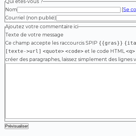
Qui êtes-vous ?
Nom
[
Se c
Courriel (non publié)
Ajoutez votre commentaire ici
Texte de votre message
Ce champ accepte les raccourcis SPIP
{{gras}}
{it
[texte->url]
<quote>
<code>
et le code HTML
<q>
créer des paragraphes, laissez simplement des lignes v