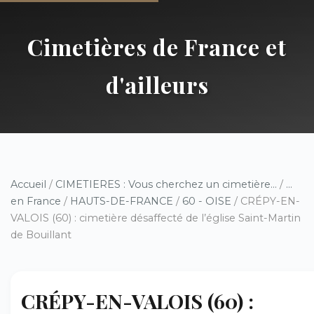
Cimetières de France et
d'ailleurs
Accueil
/
CIMETIERES : Vous cherchez un cimetière...
/
...
en France
/
HAUTS-DE-FRANCE
/
60 - OISE
/ CRÉPY-EN-
VALOIS (60) : cimetière désaffecté de l’église Saint-Martin
de Bouillant
CRÉPY-EN-VALOIS (60) :