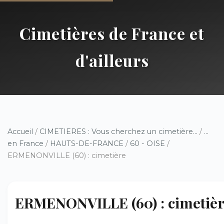
Cimetières de France et
d'ailleurs
Accueil
/
CIMETIERES : Vous cherchez un cimetière...
/
...
en France
/
HAUTS-DE-FRANCE
/
60 - OISE
/
ERMENONVILLE (60) : cimetière
ERMENONVILLE (60) : cimetiè