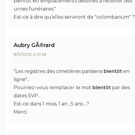
bientôt 80 emplacements destinés à recevoir des
urnes funéraires."
Est-ce à dire qu’elles serviront de "colombarium" ?
Aubry GÃ©rard
8/11/2012 à 10:18
"Les registres des cimetières parisiens
bientôt
en
ligne"...
Pourriez-vous remplacer le mot
bientôt
par des
dates SVP...
Est-ce dans 1 mois, 1 an , 5 ans ...?
Merci