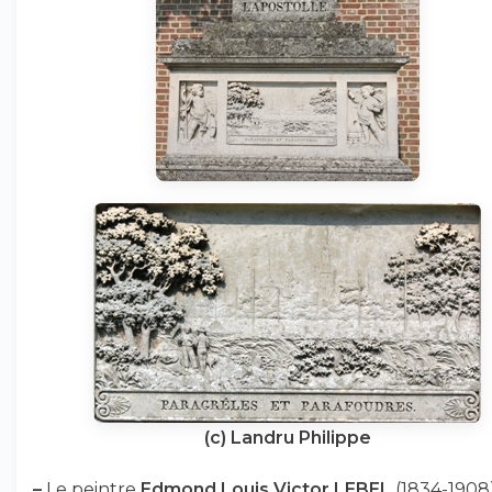
(c) Landru Philippe
–
Le peintre
Edmond Louis Victor LEBEL
(1834-1908)