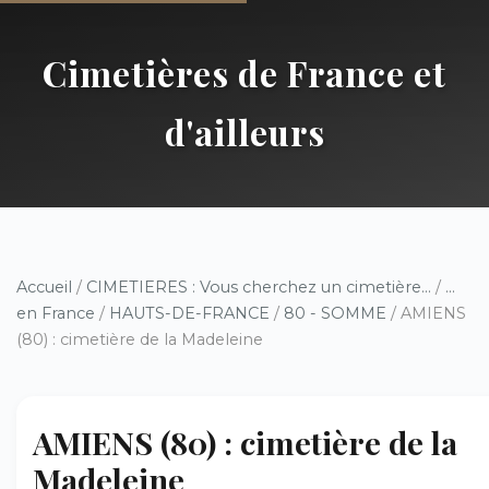
Cimetières de France et
d'ailleurs
Accueil
/
CIMETIERES : Vous cherchez un cimetière...
/
...
en France
/
HAUTS-DE-FRANCE
/
80 - SOMME
/ AMIENS
(80) : cimetière de la Madeleine
AMIENS (80) : cimetière de la
Madeleine