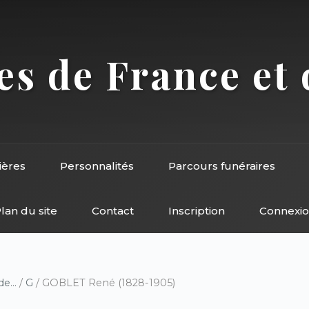
s de France et 
ières
Personnalités
Parcours funéraires
lan du site
Contact
Inscription
Connexi
e...
/
G
/ GOBLET René (1828-1905)