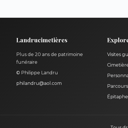
Landrucimetières
Explor
Plus de 20 ans de patrimoine
Visites g
funéraire
Cimetièr
© Philippe Landru
Personna
philandru@aol.com
Parcours
Épitaphe
Tous dr