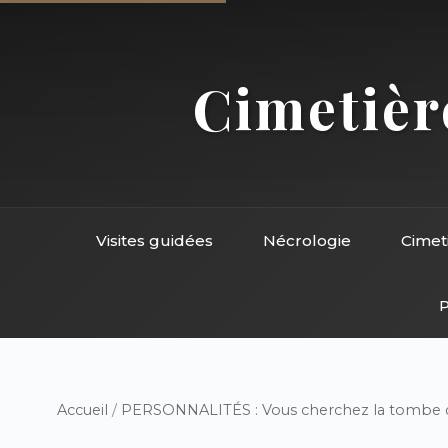
Cimetière
Visites guidées
Nécrologie
Cimet
P
Accueil
/
PERSONNALITÉS : Vous cherchez la tombe d