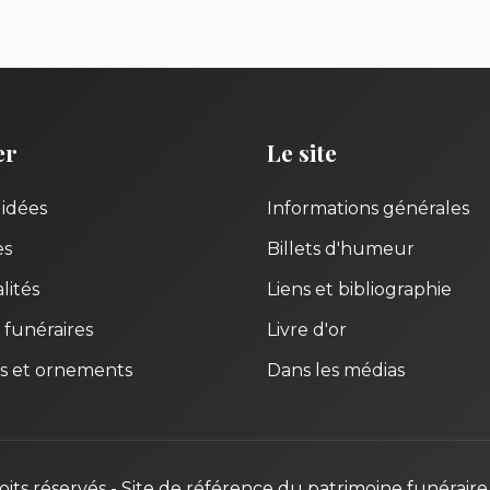
er
Le site
uidées
Informations générales
es
Billets d'humeur
lités
Liens et bibliographie
 funéraires
Livre d'or
s et ornements
Dans les médias
oits réservés - Site de référence du patrimoine funéraire 