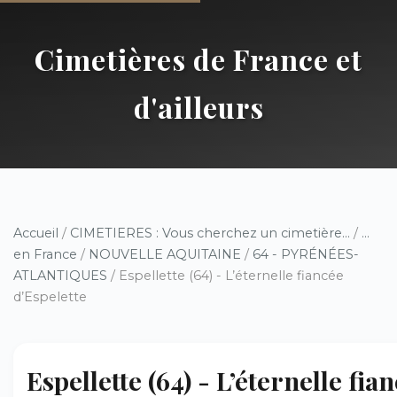
Cimetières de France et
d'ailleurs
Accueil
/
CIMETIERES : Vous cherchez un cimetière...
/
...
en France
/
NOUVELLE AQUITAINE
/
64 - PYRÉNÉES-
ATLANTIQUES
/ Espellette (64) - L’éternelle fiancée
d’Espelette
Espellette (64) - L’éternelle fia