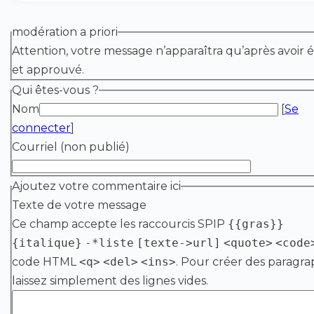
modération a priori
Attention, votre message n’apparaîtra qu’après avoir é
et approuvé.
Qui êtes-vous ?
Nom
[
Se
connecter
]
Courriel (non publié)
Ajoutez votre commentaire ici
Texte de votre message
Ce champ accepte les raccourcis SPIP
{{gras}}
{italique}
-*liste
[texte->url]
<quote>
<code
code HTML
<q>
<del>
<ins>
. Pour créer des paragra
laissez simplement des lignes vides.