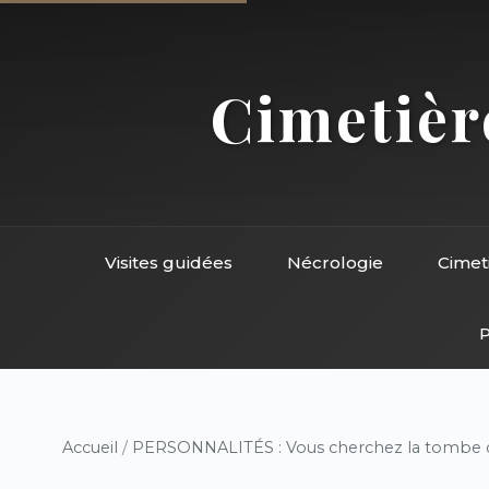
Cimetière
Visites guidées
Nécrologie
Cimet
P
Accueil
/
PERSONNALITÉS : Vous cherchez la tombe d