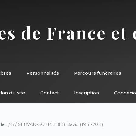
s de France et 
ières
Personnalités
Parcours funéraires
lan du site
Contact
Inscription
Connexi
e...
/
S
/ SERVAN-SCHREIBER David (1961-2011)