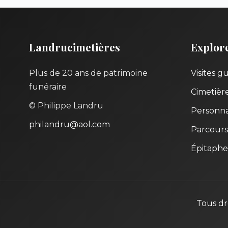
Landrucimetières
Explor
Plus de 20 ans de patrimoine
Visites g
funéraire
Cimetièr
© Philippe Landru
Personna
philandru@aol.com
Parcours
Épitaphe
Tous dr