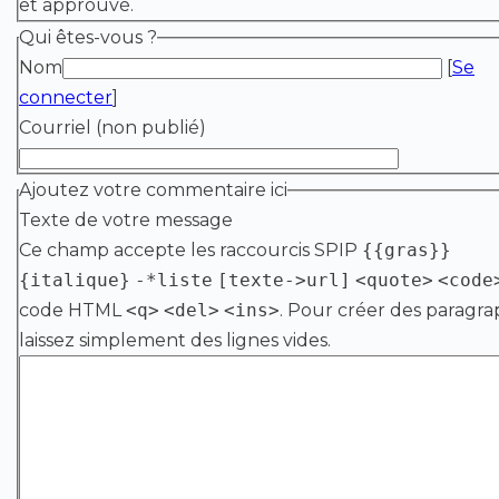
et approuvé.
Qui êtes-vous ?
Nom
[
Se
connecter
]
Courriel (non publié)
Ajoutez votre commentaire ici
Texte de votre message
Ce champ accepte les raccourcis SPIP
{{gras}}
{italique}
-*liste
[texte->url]
<quote>
<code
code HTML
<q>
<del>
<ins>
. Pour créer des paragra
laissez simplement des lignes vides.