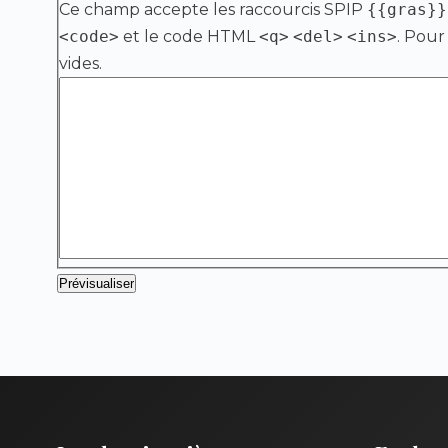
Ce champ accepte les raccourcis SPIP
{{gras}}
<code>
et le code HTML
<q>
<del>
<ins>
. Pour
vides.