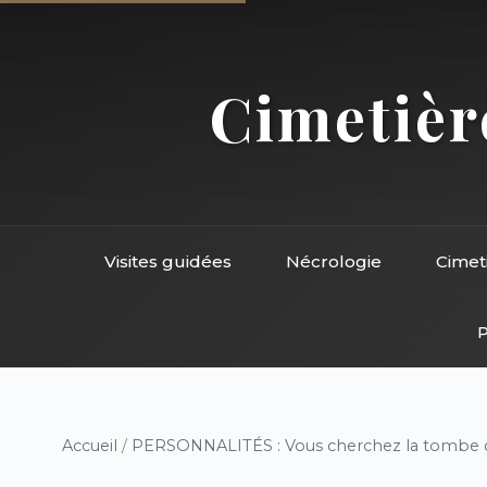
Cimetière
Visites guidées
Nécrologie
Cimet
P
Accueil
/
PERSONNALITÉS : Vous cherchez la tombe d