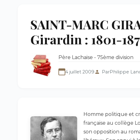
SAINT-MARC GIRA
Girardin : 1801-187
Père Lachaise - 75ème division
4 juillet 2009
Par
Philippe Lan
Homme politique et crit
française au collège Lo
son opposition au rom