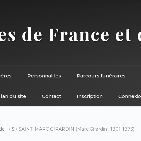
s de France et 
ières
Personnalités
Parcours funéraires
lan du site
Contact
Inscription
Connexi
e...
/
S
/ SAINT-MARC GIRARDIN (Marc Girardin : 1801-1873)