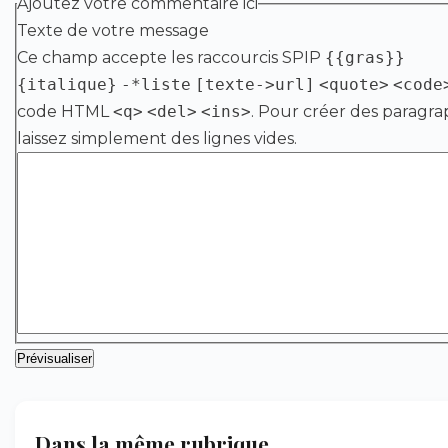
Ajoutez votre commentaire ici
Texte de votre message
Ce champ accepte les raccourcis SPIP
{{gras}}
{italique}
-*liste
[texte->url]
<quote>
<code
code HTML
<q>
<del>
<ins>
. Pour créer des paragra
laissez simplement des lignes vides.
Dans la même rubrique