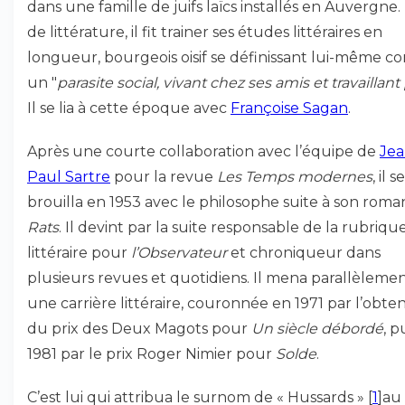
dans une famille de juifs laïcs installés en Auvergne. 
de littérature, il fit trainer ses études littéraires en
longueur, bourgeois oisif se définissant lui-même 
un "
parasite social, vivant chez ses amis et travaillan
Il se lia à cette époque avec
Françoise Sagan
.
Après une courte collaboration avec l’équipe de
Jea
Paul Sartre
pour la revue
Les Temps modernes
, il se
brouilla en 1953 avec le philosophe suite à son rom
Rats
. Il devint par la suite responsable de la rubriqu
littéraire pour
l’Observateur
et chroniqueur dans
plusieurs revues et quotidiens. Il mena parallèleme
une carrière littéraire, couronnée en 1971 par l’obte
du prix des Deux Magots pour
Un siècle débordé
, p
1981 par le prix Roger Nimier pour
Solde
.
C’est lui qui attribua le surnom de « Hussards »
[
1
]
au