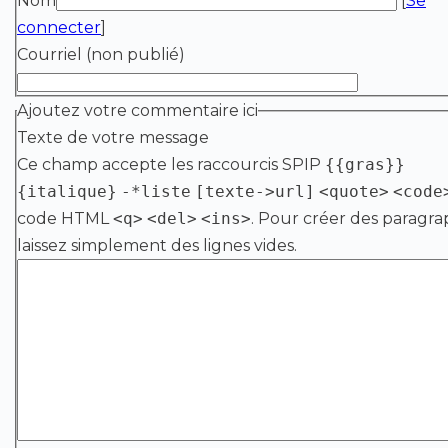
Nom
[
Se
connecter
]
Courriel (non publié)
Ajoutez votre commentaire ici
Texte de votre message
Ce champ accepte les raccourcis SPIP
{{gras}}
{italique}
-*liste
[texte->url]
<quote>
<code
code HTML
<q>
<del>
<ins>
. Pour créer des paragra
laissez simplement des lignes vides.