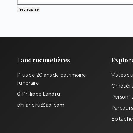
Landrucimetières
Explor
Plus de 20 ans de patrimoine
Visites g
funéraire
Cimetièr
© Philippe Landru
Personna
philandru@aol.com
Parcours
Épitaphe