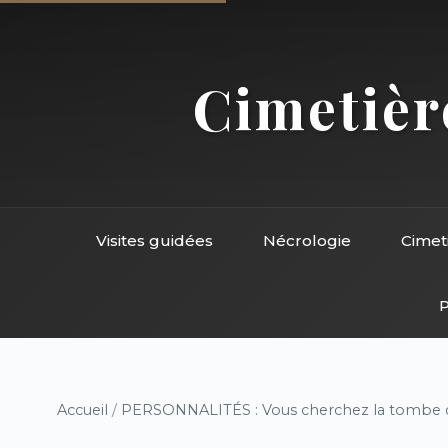
Cimetière
Visites guidées
Nécrologie
Cimet
P
Accueil
/
PERSONNALITÉS : Vous cherchez la tombe d