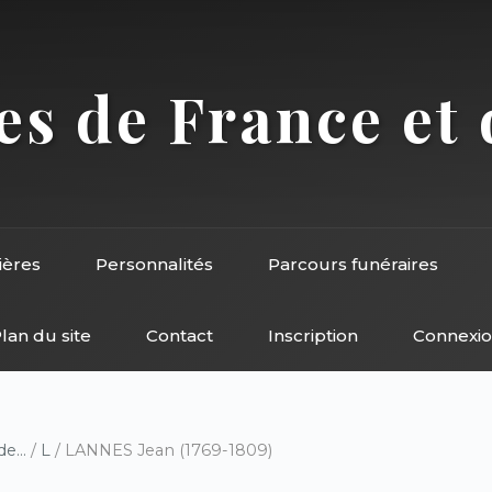
s de France et 
ières
Personnalités
Parcours funéraires
lan du site
Contact
Inscription
Connexi
e...
/
L
/ LANNES Jean (1769-1809)