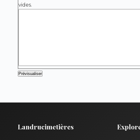
vides.
Landrucimetières
Explor