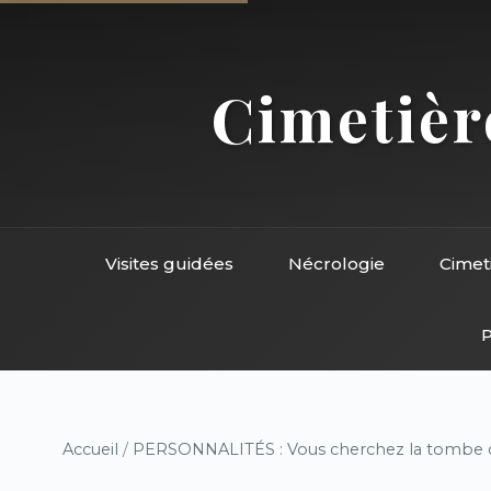
Cimetière
Visites guidées
Nécrologie
Cimet
P
Accueil
/
PERSONNALITÉS : Vous cherchez la tombe d