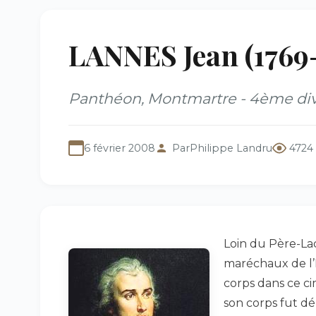
LANNES Jean (1769
Panthéon, Montmartre - 4ème div
6 février 2008
Par
Philippe Landru
4724
Loin du Père-Lac
maréchaux de l’
corps dans ce ci
son corps fut d