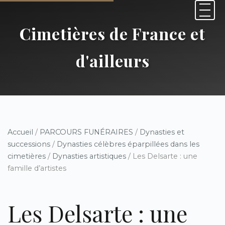
Cimetières de France et
d'ailleurs
Accueil
/
PARCOURS FUNÉRAIRES
/
Dynasties et
successions
/
Dynasties célèbres éparpillées dans les
cimetières
/
Dynasties artistiques
/ Les Delsarte : une
famille d’artistes
Les Delsarte : une