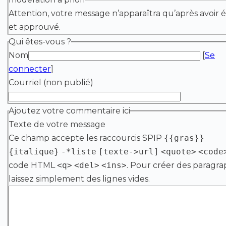
Attention, votre message n’apparaîtra qu’après avoir é
et approuvé.
Qui êtes-vous ?
Nom
[
Se
connecter
]
Courriel (non publié)
Ajoutez votre commentaire ici
Texte de votre message
Ce champ accepte les raccourcis SPIP
{{gras}}
{italique}
-*liste
[texte->url]
<quote>
<code
code HTML
<q>
<del>
<ins>
. Pour créer des paragra
laissez simplement des lignes vides.