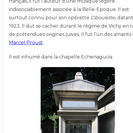
français, il fut l’auteur d’une musique légère
indissociablement associée à la Belle-Epoque. Il est
surtout connu pour son opérette
Ciboulette
, datan
1923. Il dut se cacher durant le régime de Vichy en r
de prétendues origines juives. Il fut l’un des amants
Marcel Proust
.
Il est inhumé dans la chapelle Echenagucia.