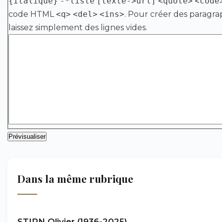
{italique}
-*liste
[texte->url]
<quote>
<code
code HTML
<q>
<del>
<ins>
. Pour créer des paragra
laissez simplement des lignes vides.
Dans la même rubrique
STIRN Olivier (1936-2025)