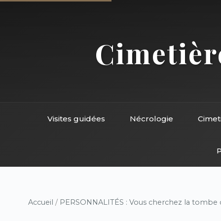
Cimetière
Visites guidées
Nécrologie
Cimet
P
Accueil
/
PERSONNALITÉS : Vous cherchez la tombe d