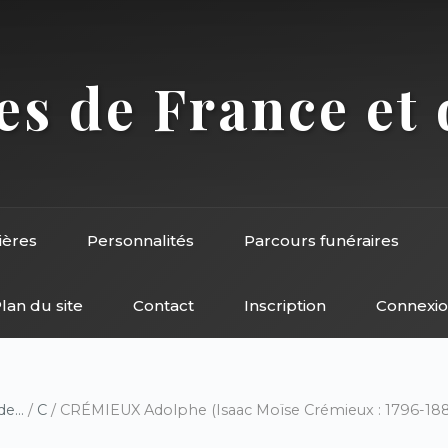
s de France et 
ières
Personnalités
Parcours funéraires
lan du site
Contact
Inscription
Connexi
e...
/
C
/ CRÉMIEUX Adolphe (Isaac Moïse Crémieux : 1796-18