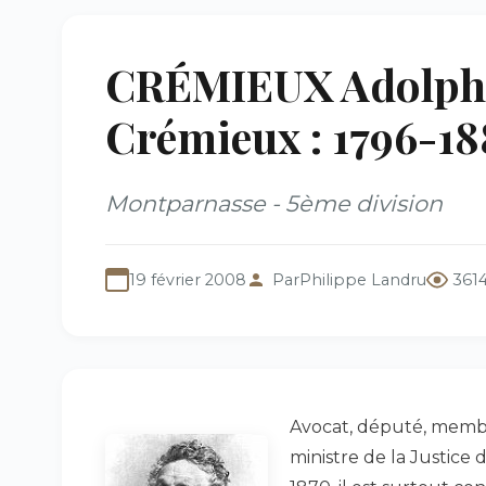
CRÉMIEUX Adolphe
Crémieux : 1796-18
Montparnasse - 5ème division
19 février 2008
Par
Philippe Landru
361
Avocat, député, memb
ministre de la Justic