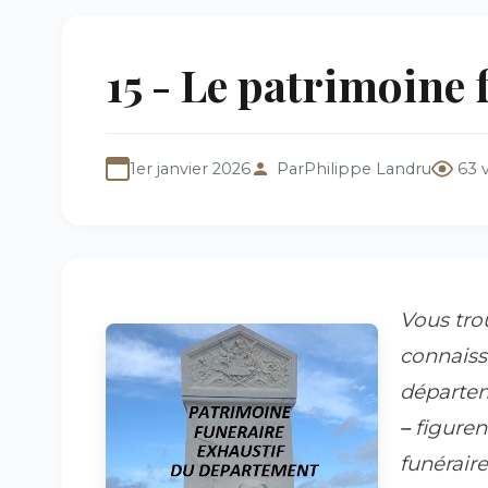
15 - Le patrimoine 
1er janvier 2026
Par
Philippe Landru
63 
Vous tro
connaiss
départem
–
figuren
funéraire