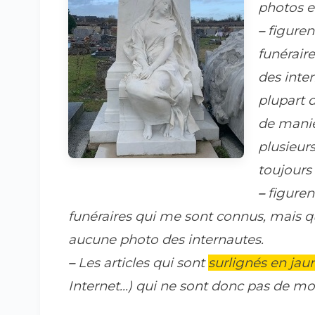
photos et
–
figuren
funéraire
des inte
plupart 
de maniè
plusieurs
toujours
–
figuren
funéraires qui me sont connus, mais que 
aucune photo des internautes.
–
Les articles qui sont
surlignés en jau
Internet...) qui ne sont donc pas de mon