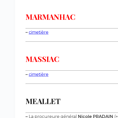
MARMANHAC
–
cimetière
MASSIAC
–
cimetière
MEALLET
–
La procureure général
Nicole PRADAIN
(