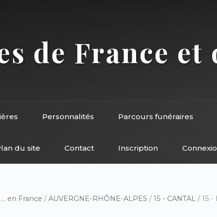
s de France et 
ières
Personnalités
Parcours funéraires
lan du site
Contact
Inscription
Connexi
/
... en France
/
AUVERGNE-RHÔNE-ALPES
/
15 - CANTAL
/ 15 -