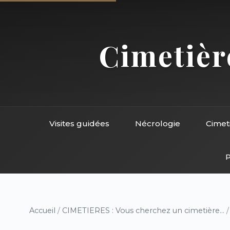
Cimetière
Visites guidées
Nécrologie
Cimet
P
Accueil
/
CIMETIERES : Vous cherchez un cimetière...