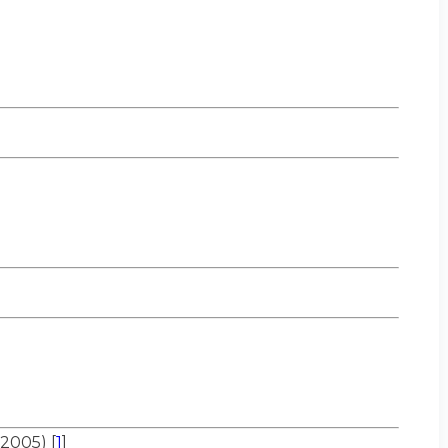
+2005)
[
1
]