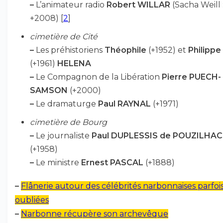
–
L’animateur radio
Robert WILLAR
(Sacha Weill 
+2008)
[
2
]
cimetière de Cité
–
Les préhistoriens
Théophile
(+1952) et
Philippe
(+1961)
HELENA
–
Le Compagnon de la Libération
Pierre PUECH-
SAMSON
(+2000)
–
Le dramaturge
Paul RAYNAL
(+1971)
cimetière de Bourg
–
Le journaliste
Paul DUPLESSIS de POUZILHAC
(+1958)
–
Le ministre
Ernest PASCAL
(+1888)
–
Flânerie autour des célébrités narbonnaises parfoi
oubliées
–
Narbonne récupère son archevêque