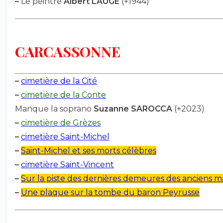
–
Le peintre
Albert LAUGÉ
(+1944)
CARCASSONNE
–
cimetière de la Cité
–
cimetière de la Conte
Manque la soprano
Suzanne SAROCCA
(+2023)
–
cimetière de Grèzes
–
cimetière Saint-Michel
–
Saint-Michel et ses morts célèbres
–
cimetière Saint-Vincent
–
Sur la piste des dernières demeures des anciens m
–
Une plaque sur la tombe du baron Peyrusse