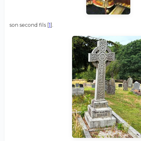
son second fils
[
1
]
.