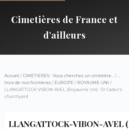
Cimetières de France et
d'ailleurs
Accueil
/
CIMETIERES : Vous cherchez un cimetière...
/
...
hors de nos frontières
/
EUROPE
/
ROYAUME-UNI
/
LLANGATTOCK-VIBON-AVEL (Royaume Uni) : St Cadoc’s
churchyard
LLANGATTOCK-VIBON-AVEL (R