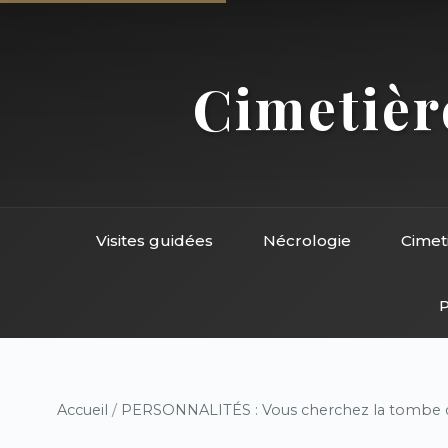
Cimetière
Visites guidées
Nécrologie
Cimet
P
Accueil
/
PERSONNALITÉS : Vous cherchez la tombe d