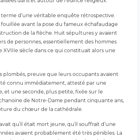
lisées dans et autour de l’édifice religieux.
u terme d’une véritable enquête rétrospective.
té fouillée avant la pose du fameux échafaudage
truction de la flèche. Huit sépultures y avaient
liers de personnes, essentiellement des hommes
e XVIIIe siècle dans ce qui constituait alors une
ils plombés, preuve que leurs occupants avaient
 été connu immédiatement, attesté par une
, et une seconde, plus petite, fixée sur le
10, chanoine de Notre-Dame pendant cinquante ans,
ôture du chœur de la cathédrale.
vait qu’il était mort jeune, qu’il souffrait d’une
nnées avaient probablement été très pénibles. La