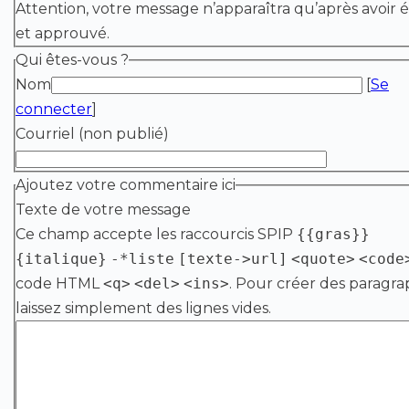
Attention, votre message n’apparaîtra qu’après avoir é
et approuvé.
Qui êtes-vous ?
Nom
[
Se
connecter
]
Courriel (non publié)
Ajoutez votre commentaire ici
Texte de votre message
Ce champ accepte les raccourcis SPIP
{{gras}}
{italique}
-*liste
[texte->url]
<quote>
<code
code HTML
<q>
<del>
<ins>
. Pour créer des paragra
laissez simplement des lignes vides.