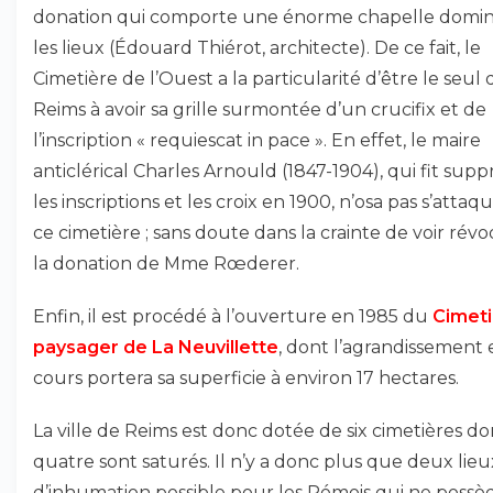
donation qui comporte une énorme chapelle domi
les lieux (Édouard Thiérot, architecte). De ce fait, le
Cimetière de l’Ouest a la particularité d’être le seul 
Reims à avoir sa grille surmontée d’un crucifix et de
l’inscription « requiescat in pace ». En effet, le maire
anticlérical Charles Arnould (1847-1904), qui fit sup
les inscriptions et les croix en 1900, n’osa pas s’attaq
ce cimetière ; sans doute dans la crainte de voir rév
la donation de Mme Rœderer.
Enfin, il est procédé à l’ouverture en 1985 du
Cimet
paysager de La Neuvillette
, dont l’agrandissement 
cours portera sa superficie à environ 17 hectares.
La ville de Reims est donc dotée de six cimetières do
quatre sont saturés. Il n’y a donc plus que deux lieu
d’inhumation possible pour les Rémois qui ne possè