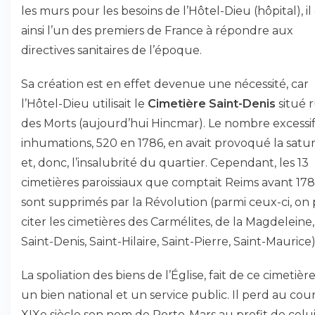
les murs pour les besoins de l’Hôtel-Dieu (hôpital), il
ainsi l’un des premiers de France à répondre aux
directives sanitaires de l’époque.
Sa création est en effet devenue une nécessité, car
l’Hôtel-Dieu utilisait le
Cimetière Saint-Denis
situé 
des Morts (aujourd’hui Hincmar). Le nombre excessi
inhumations, 520 en 1786, en avait provoqué la satur
et, donc, l’insalubrité du quartier. Cependant, les 13
cimetières paroissiaux que comptait Reims avant 17
sont supprimés par la Révolution (parmi ceux-ci, on
citer les cimetières des Carmélites, de la Magdeleine
Saint-Denis, Saint-Hilaire, Saint-Pierre, Saint-Maurice)
La spoliation des biens de l’Église, fait de ce cimetièr
un bien national et un service public. Il perd au cou
XIXe siècle son nom de Porte-Mars au profit de celu