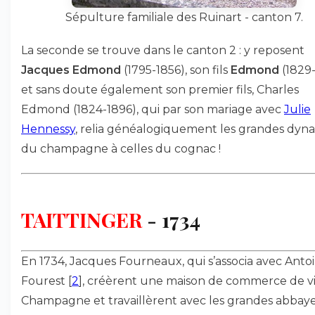
Sépulture familiale des Ruinart - canton 7.
La seconde se trouve dans le canton 2 : y reposent
Jacques Edmond
(1795-1856), son fils
Edmond
(1829-
et sans doute également son premier fils, Charles
Edmond (1824-1896), qui par son mariage avec
Julie
Hennessy
, relia généalogiquement les grandes dyna
du champagne à celles du cognac !
TAITTINGER
- 1734
En 1734, Jacques Fourneaux, qui s’associa avec Anto
Fourest
[
2
]
, créèrent une maison de commerce de v
Champagne et travaillèrent avec les grandes abbay