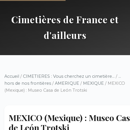
Cimetières de France et
d'ailleurs
Accueil
/
CIMETIERES : Vous cherchez un cimetière...
/
...
hors de nos frontières
/
AMERIQUE
/
MEXIQUE
/ MEXICO
(Mexique) : Museo Casa de León Trotski
MEXICO (Mexique) : Museo Ca
de León Trotski