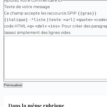
Ajoutez votre commentaire ici
Texte de votre message
Ce champ accepte les raccourcis SPIP
{{gras}}
{italique}
-*liste
[texte->url]
<quote>
<code
code HTML
<q>
<del>
<ins>
. Pour créer des paragra
laissez simplement des lignes vides.
Dans la même rubrique