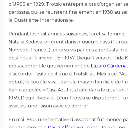
d’URSS en 1929. Trotski entreprit alors d’organiser s
partisans, qui se réunirent finalement en 1938 au se
la Quatrième Internationale.
Pendant les huit années suivantes, lui et sa femme,
Natalia Sedova, errèrent dans plusieurs pays (Turqui
Norvège, France...), poursuivis par des agents stalini
destinés à l’éliminer. . En 1937, Diego Rivera et Frida 
persuadèrent le gouvernement de
Lázaro Cárdena
d’accorder l’asile politique à Trotski au Mexique. ?Au
début, le couple vivait dans la maison familiale de Fr
Kahlo appelée « Casa Azul », située dans le quartier.
1939, Diego Rivera et Léon Trotski se disputèrent : ce
avait eu une liaison avec ce dernier.
En mai 1940, une tentative d’assassinat fut menée pa
peintre mexicain
David Alfaro Siqueiros
. Un groupe