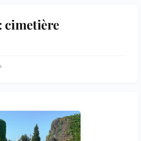
 cimetière
s