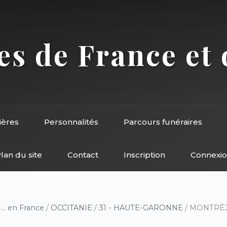
s de France et 
ières
Personnalités
Parcours funéraires
lan du site
Contact
Inscription
Connexi
/
... en France
/
OCCITANIE
/
31 - HAUTE-GARONNE
/ MONTRÉJEA