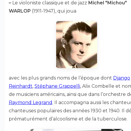
–
Le violoniste classique et de jazz
Michel "Michou"
WARLOP
(1911-1947), qui joua
avec les plus grands noms de l’époque dont
Django
Reinhardt
,
Stéphane Grappelli
, Alix Combelle et no
de musiciens américains, ainsi que dans l’orchestre d
Raymond Legrand
. Il accompagna aussi les chanteu
chanteuses populaires des années 1930 et 1940. Il 
prématurément d’alcoolisme et de la tuberculose.