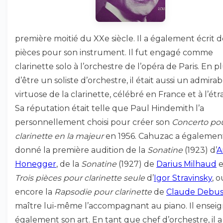
première moitié du XXe siècle. Il a également écrit d
pièces pour son instrument. Il fut engagé comme
clarinette solo à l’orchestre de l’opéra de Paris. En p
d’être un soliste d’orchestre, il était aussi un admirab
virtuose de la clarinette, célébré en France et à l’étr
Sa réputation était telle que Paul Hindemith l’a
personnellement choisi pour créer son
Concerto po
clarinette en la majeur
en 1956. Cahuzac a égalemen
donné la première audition de la
Sonatine
(1923) d’
A
Honegger
, de la
Sonatine
(1927) de
Darius Milhaud
e
Trois pièces pour clarinette seule
d’
Igor Stravinsky
, o
encore la
Rapsodie pour clarinette
de
Claude Debus
maître lui-même l’accompagnant au piano. Il ensei
également son art. En tant que chef d’orchestre, il a