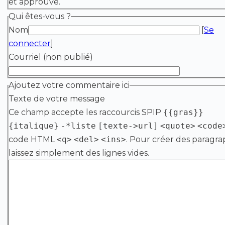
et approuvé.
Qui êtes-vous ?
Nom
[
Se
connecter
]
Courriel (non publié)
Ajoutez votre commentaire ici
Texte de votre message
Ce champ accepte les raccourcis SPIP
{{gras}}
{italique}
-*liste
[texte->url]
<quote>
<code
code HTML
<q>
<del>
<ins>
. Pour créer des paragra
laissez simplement des lignes vides.