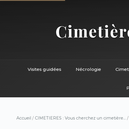
Cimetière
Visites guidées
Nécrologie
Cimet
P
Accueil
/
CIMETIERES : Vous cherchez un cimetière...