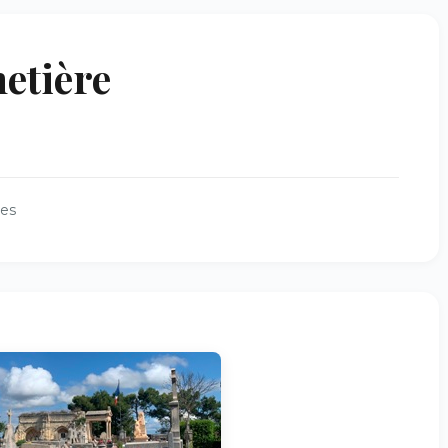
metière
es