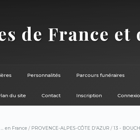
s de France et 
ières
Personnalités
Parcours funéraires
lan du site
Contact
Inscription
Connexi
/
... en France
/
PROVENCE-ALPES-CÔTE D’AZUR
/
13 - BOUC