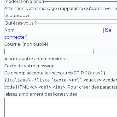
modération a priori
Attention, votre message n’apparaîtra qu’après avoir é
et approuvé.
Qui êtes-vous ?
Nom
[
Se
connecter
]
Courriel (non publié)
Ajoutez votre commentaire ici
Texte de votre message
Ce champ accepte les raccourcis SPIP
{{gras}}
{italique}
-*liste
[texte->url]
<quote>
<code
code HTML
<q>
<del>
<ins>
. Pour créer des paragra
laissez simplement des lignes vides.