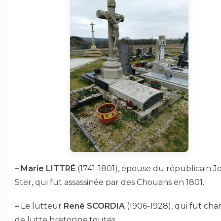
–
Marie LITTRÉ
(1741-1801), épouse du républicain J
Ster, qui fut assassinée par des Chouans en 1801.
–
Le lutteur
René SCORDIA
(1906-1928), qui fut ch
de lutte bretonne toutes