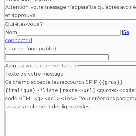
Attention, votre message n’apparaîtra qu’après avoir é
et approuvé.
Qui êtes-vous ?
Nom
[
Se
connecter
]
Courriel (non publié)
Ajoutez votre commentaire ici
Texte de votre message
Ce champ accepte les raccourcis SPIP
{{gras}}
{italique}
-*liste
[texte->url]
<quote>
<code
code HTML
<q>
<del>
<ins>
. Pour créer des paragra
laissez simplement des lignes vides.