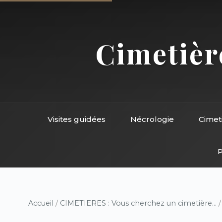
Cimetière
Visites guidées
Nécrologie
Cimet
P
Accueil
/
CIMETIERES : Vous cherchez un cimetière...