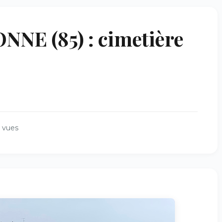
NE (85) : cimetière
 vues