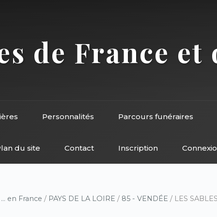
s de France et 
ières
Personnalités
Parcours funéraires
lan du site
Contact
Inscription
Connexi
/
... en France
/
PAYS DE LA LOIRE
/
85 - VENDÉE
/ LES SABLES