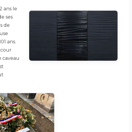
2 ans le
de ses
s de
ouse
101 ans.
 cour
n caveau
st
ut