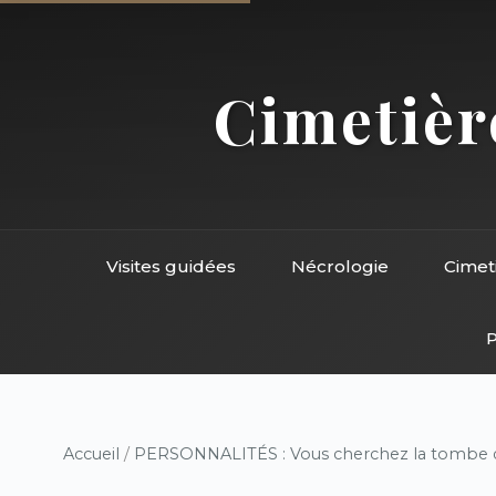
Cimetière
Visites guidées
Nécrologie
Cimet
P
Accueil
/
PERSONNALITÉS : Vous cherchez la tombe d