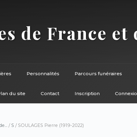
s de France et 
ières
Personnalités
Parcours funéraires
lan du site
Contact
Inscription
Connexi
e...
/
S
/ SOULAGES Pierre (1919-2022)