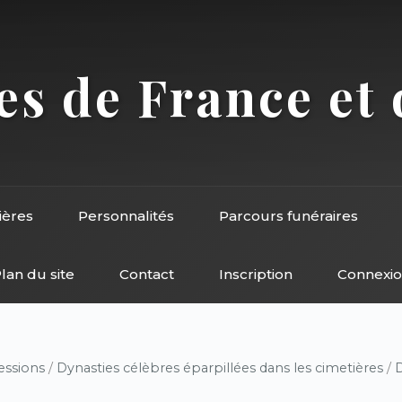
s de France et 
ières
Personnalités
Parcours funéraires
lan du site
Contact
Inscription
Connexi
essions
/
Dynasties célèbres éparpillées dans les cimetières
/
D