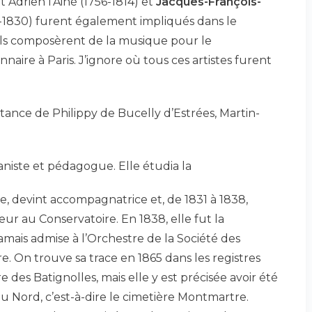
t Adrien l’Ainé (1756-1814) et
Jacques-François-
-1830) furent également impliqués dans le
Ils composèrent de la musique pour le
ire à Paris. J’ignore où tous ces artistes furent
ance de Philippy de Bucelly d’Estrées, Martin-
ianiste et pédagogue. Elle étudia la
, devint accompagnatrice et, de 1831 à 1838,
r au Conservatoire. En 1838, elle fut la
mais admise à l’Orchestre de la Société des
. On trouve sa trace en 1865 dans les registres
 des Batignolles, mais elle y est précisée avoir été
u Nord, c’est-à-dire le cimetière Montmartre.