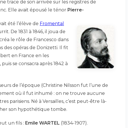
trace de son arrivée sur les registres de
nc. Elle avait épousé le ténor
Pierre-
ait été l’élève de
Fromental
rit. De 1831 à 1846, il joua de
l créa le rôle de Francesco dans
 des opéras de Donizetti. Il fit
ubert en France en les
 puis se consacra après 1842 à
seurs de l’époque (Christine Nilsson fut l’une de
alement où il fut inhumé : on ne trouve aucune
tres parisiens. Né à Versailles, c’est peut-être là-
rcher son hypothétique tombe.
ut un fils :
Emile WARTEL
(1834-1907).