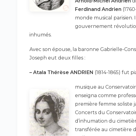
Arnold-Michel Andrien
di
Ferdinand Andrien
(1760
monde musical parisien. 
gouvernement révolutionna
inhumés.
Avec son épouse, la baronne Gabrielle-Const
Joseph eut deux filles :
–
Atala Thérèse ANDRIEN
(1814-1865) fut p
musique au Conservatoire
enseigna comme professeu
première femme soliste ja
Concerts du Conservatoire
d’inhumation du cimetière
transférée au cimetière d