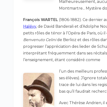
Malheureusement, aucune 
Montmartre... Mystère do
François WARTEL
(1806-1882). Ce dernier av
Halévy
, de David Banderali et d’Adolphe Nour
petits rôles de ténor à l’Opéra de Paris, où i
Benvenuto Celini
de Berlioz et des rôles dans
progresser l’appréciation des lieder de Sch
interprétant fréquemment dans ses récitals,
l’enseignement, étant considéré comme
l’un des meilleurs profes
ses élèves). J’ignore tot
trace de lui dans les regis
bas qu’il faudrait reche
Avec Thérèse Andrien, il e