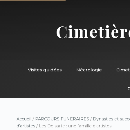
Cimetière
Visites guidées
Nécrologie
Cimet
P
Accueil
/
PARCOURS FUNÉRAIRES
/
Dynasties et succ
d’artistes
/ Les Delsarte : une famille d’artistes