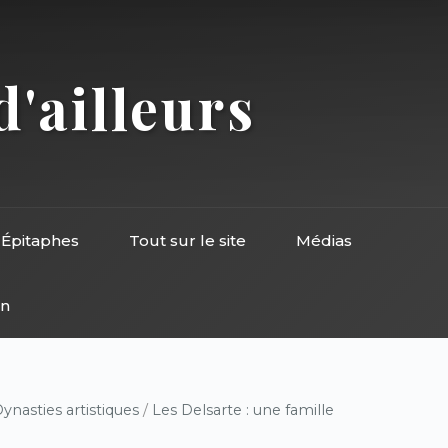
d'ailleurs
Épitaphes
Tout sur le site
Médias
on
ynasties artistiques
/
Les Delsarte : une famille