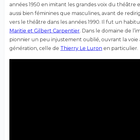
années 1950 en imitant les grandes voix du théâtre e
aussi bien féminines que masculines, avant de redirig
vers le théâtre dans les années 1990. Il fut un habit
Maritie et Gilbert Carpentier
. Dans le domaine de l’imi
pionnier un peu injustement oublié, ouvrant la voie
génération, celle de
Thierry Le Luron
en particulier.