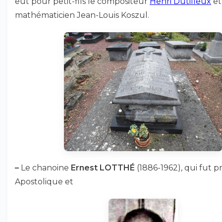
eut pour petit-fils le compositeur
Henri Dutilleux
et
mathématicien Jean-Louis Koszul.
–
Le chanoine
Ernest LOTTHÉ
(1886-1962), qui fut p
Apostolique et