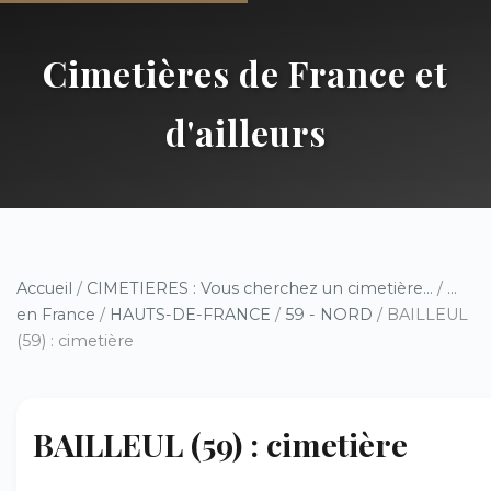
Cimetières de France et
d'ailleurs
Accueil
/
CIMETIERES : Vous cherchez un cimetière...
/
...
en France
/
HAUTS-DE-FRANCE
/
59 - NORD
/ BAILLEUL
(59) : cimetière
BAILLEUL (59) : cimetière