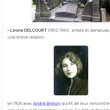
–
Léona DELCOURT
(1902-1941) : artiste et danseuse
une brève relation
en 1926 avec
André Breton
qui fit de leur rencontre