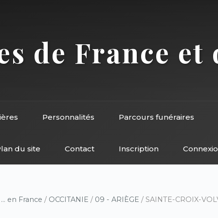
s de France et 
ières
Personnalités
Parcours funéraires
lan du site
Contact
Inscription
Connexi
/
... en France
/
OCCITANIE
/
09 - ARIÈGE
/ SAINTE-CROIX-VOLVE