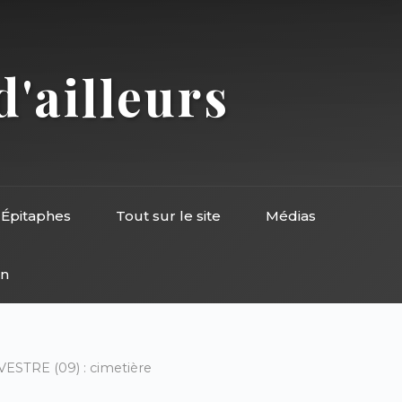
d'ailleurs
Épitaphes
Tout sur le site
Médias
on
STRE (09) : cimetière