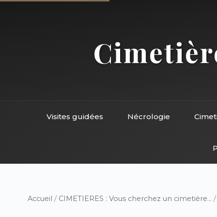
Cimetière
Visites guidées
Nécrologie
Cimet
P
Accueil
/
CIMETIERES : Vous cherchez un cimetière...